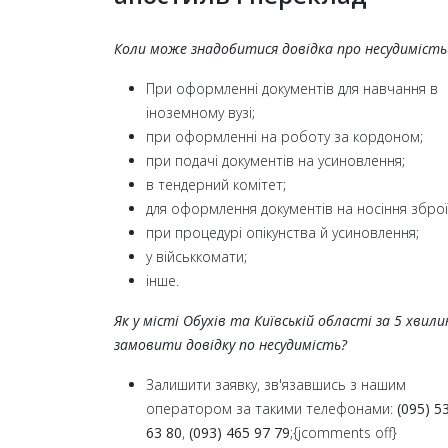
Коли може знадобитися довідка про несудимість
При оформленні документів для навчання в
іноземному вузі;
при оформленні на роботу за кордоном;
при подачі документів на усиновлення;
в тендерний комітет;
для оформлення документів на носіння зброї
при процедурі опікунства й усиновлення;
у військкомати;
інше.
Як у місті Обухів та Київській області за 5 хвили
замовити довідку по несудимість?
Залишити заявку, зв'язавшись з нашим
оператором за такими телефонами:
(095) 5
63 80
,
(093) 465 97 79
;
{jcomments off}