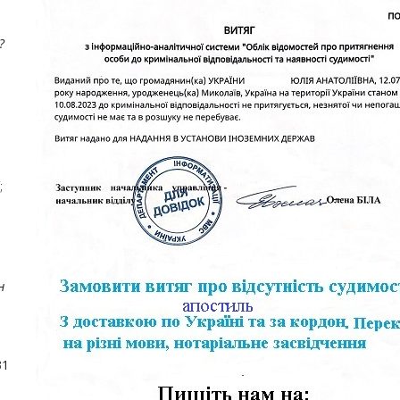
?
;
н
31