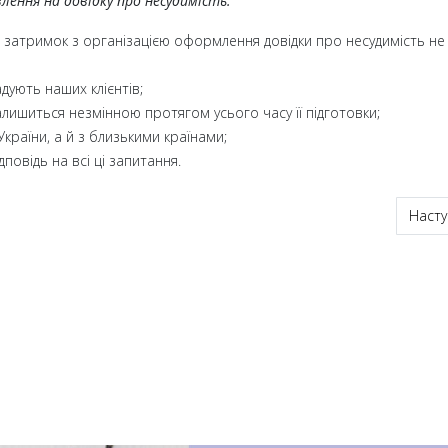
ення на довідку про несудимість:
 і затримок з організацією оформлення довідки про несудимість не
адують наших клієнтів;
алишиться незмінною протягом усього часу її підготовки;
країни, а й з близькими країнами;
повідь на всі ці запитання.
сть Новояворівськ + апостиль і переклад
Насту
Насту