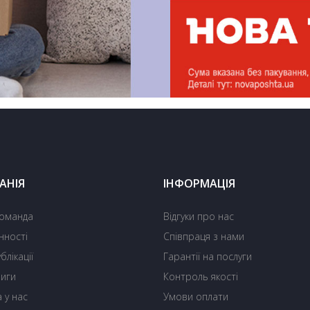
АНІЯ
ІНФОРМАЦІЯ
оманда
Відгуки про нас
нності
Співпраця з нами
блікації
Гарантії на послуги
ниги
Контроль якості
 у нас
Умови оплати