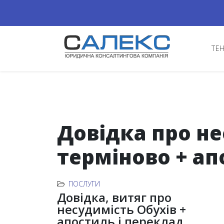
ТЕ
Довідка про не
терміново + ап
ПОСЛУГИ
Довідка, витяг про
несудимість Обухів +
апостиль і переклад