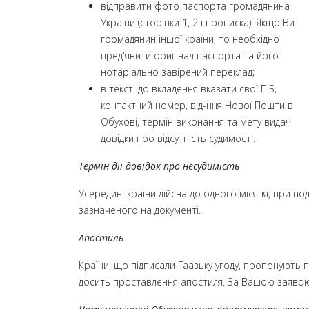
відправити фото паспорта громадянина
України (сторінки 1, 2 і прописка).
Якщо Ви
громадянин іншої країни, то необхідно
пред'явити оригінал паспорта та його
нотаріально завірений переклад;
в тексті до вкладення вказати свої ПІБ,
контактний номер, від-ння Нової Пошти в
Обухові, термін виконання та мету видачі
довідки про відсутність судимості.
Термін дії довідок про несудимість
Усередині країни дійсна до одного місяця, при подач
зазначеного на документі.
Апостиль
Країни, що підписали Гаазьку угоду, пропонують п
досить проставлення апостиля. За Вашою заявою