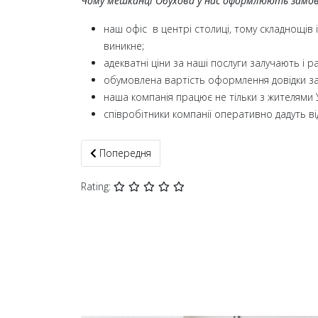
Чому мешканці Обухова у нас оформлюють замовл
наш офіс в центрі столиці, тому складнощів
виникне;
адекватні ціни за наші послуги залучають і р
обумовлена ​​вартість оформлення довідки з
наша компанія працює не тільки з жителями У
співробітники компанії оперативно дадуть від
Попередня стаття: Довідка, витяг про несудимі
Попередня
Rating: