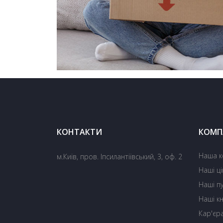
КОНТАКТИ
КОМП
Наша к
м.Київ, пров. Іпсилантіївський, 3, оф. 2
Наші ці
Наші пу
Наші к
Кар'єра