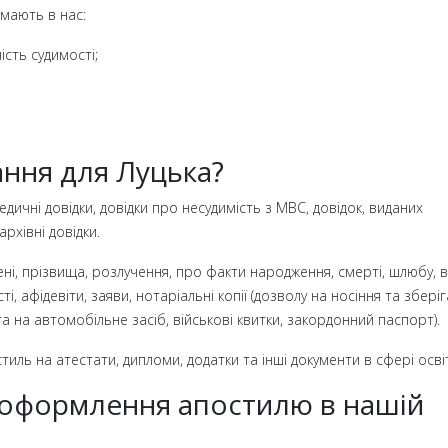
имають в нас:
сть судимості;
ння для Луцька?
ичні довідки, довідки про несудимість з МВС, довідок, виданих
рхівні довідки.
мені, прізвища, розлучення, про факти народження, смерті, шлюбу, 
ості, афідевіти, заяви, нотаріальні копії (дозволу на носіння та збері
та на автомобільне засіб, військові квитки, закордонний паспорт).
иль на атестати, дипломи, додатки та інші документи в сфері осві
 оформлення апостилю в нашій