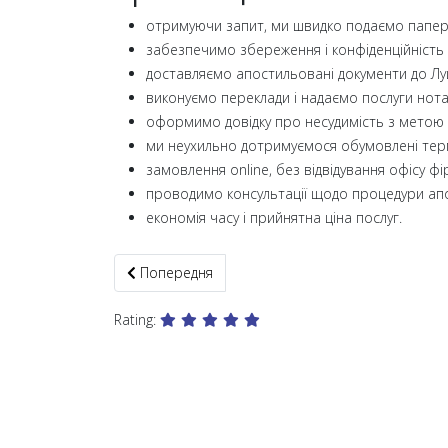
отримуючи запит, ми швидко подаємо папер
забезпечимо збереження і конфіденційність в
доставляємо апостильовані документи до Луцьк
виконуємо переклади і надаємо послуги нота
оформимо довідку про несудимість з метою
ми неухильно дотримуємося обумовлені тер
замовлення online, без відвідування офісу фі
проводимо консультації щодо процедури ап
економія часу і прийнятна ціна послуг.
Попередня стаття: Апостиль Рівне і область те
Попередня
Rating: