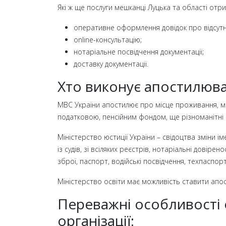
Які ж ще послуги мешканці Луцька та області отр
оперативне оформлення довідок про відсутні
online-консультацію;
нотаріальне посвідчення документації;
доставку документації.
Хто виконує апостилюва
МВС України апостилює про місце проживання, мед
податковою, пенсійним фондом, ще різноманітні а
Міністерство юстиції України – свідоцтва зміни і
із судів, зі всіляких реєстрів, нотаріальні довірен
зброї, паспорт, водійські посвідчення, техпаспор
Міністерство освіти має можливість ставити апост
Переважні особливості
організації: