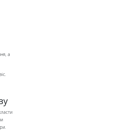
ня, а
іс.
ву
класти
ми
ри.