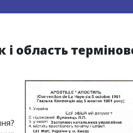
 і область термінов
ння?