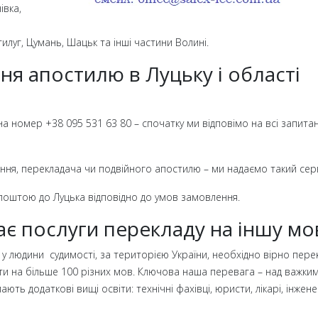
івка,
тилуг, Цумань, Шацьк та інші частини Волині.
ня апостилю в Луцьку і області
а номер +38 095 531 63 80 – спочатку ми відповімо на всі запитан
ення, перекладача чи подвійного апостилю – ми надаємо такий серв
поштою до Луцька відповідно до умов замовлення.
є послуги перекладу на іншу мо
ь у людини судимості, за територією України, необхідно вірно пере
ти на більше 100 різних мов. Ключова наша перевага – над важки
ь додаткові вищі освіти: технічні фахівці, юристи, лікарі, інжене