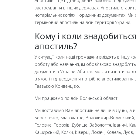
Апостиль – це підтвердження законності документа
застосування в інших державах. Апостиль ставит
нотаріальних копіях і юридичних документах. Ми
терміновий апостиль на всій території України.
Кому і коли знадобитьс
апостиль?
У ситуації, коли наші громадяни виїздять в іншу кр
роботу або навчання, їм обов’язково знадоблять
документи з України. Аби такі могли визнати за к
в якості підтвердження потрібне апостилювання 
Гаазькою Конвенцією.
Ми працюємо по всій Волинській області
Ми доставимо Вам апостиль не лише в Луцьк, а й
Берестечко, Благодатне, Володимир-Волинський,
Головне, Горохів, Дубище, Заболоття, Іваничі, Ка
Каширський, Колки, Ківерці, Локачі, Ковель, Луків,