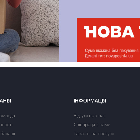
АНІЯ
ІНФОРМАЦІЯ
оманда
Відгуки про нас
нності
Співпраця з нами
блікації
Гарантії на послуги