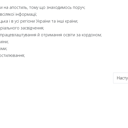
и на апостиль, тому що знаходимось поруч;
сілякої інформації;
а і в усі регіони України та інші країни;
ріального засвідчення;
 працевлаштування й отримання освіти за кордоном;
міни;
рми;
остилювання;
рміново + переклад
Насту
Насту