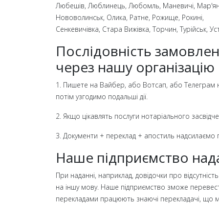
Любешів, Люблинець, Любомль, Маневичі, Мар'ян
Нововолинськ, Олика, Ратне, Рожище, Рокині,
Сенкевичівка, Стара Вижівка, Торчин, Турійськ, Ус
Послідовність замовлен
через нашу організацію
1. Пиш
е
те
на
Вайбер
,
або Вотсап
,
або Телеграм н
потім узгодимо подальші дії.
2. Якщо цікавлять послуги нотаріального засвідч
3. Документи + переклад + апостиль надсилаємо 
Наше підприємство нада
При наданні, наприклад, довідочки про відсутніст
на іншу мову. Наше підприємство зможе перевес
перекладами працюють знаючі перекладачі, що мают