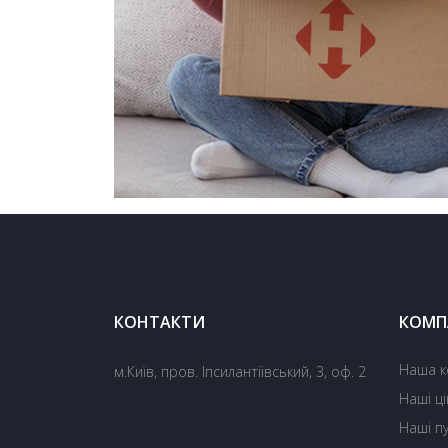
КОНТАКТИ
КОМП
Наша к
м.Київ, пров. Іпсилантіївський, 3, оф. 2
Наші ці
Наші пу