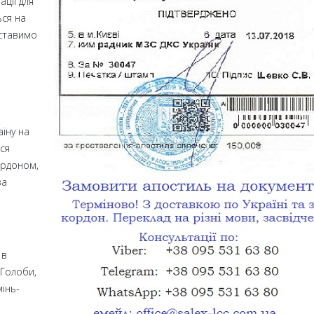
ції для
ься на
 ставимо
я
аїну на
ся
ордоном,
за
 в
 Голоби,
мінь-