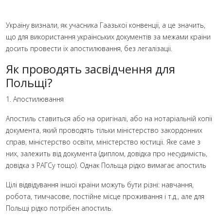
Україну визнали, як учасника Гаазької конвенції, а це значить,
що для використання українських документів за межами країни
досить провести їх апостилювання, без легалізації.
Як проводять засвідчення для
Польщі?
1. Апостилювання
Апостиль ставиться або на оригіналі, або на нотаріальній копії
документа, який проводять тільки міністерство закордонних
справ, міністерство освіти, міністерство юстиції. Яке саме з
них, залежить від документа (диплом, довідка про несудимість,
довідка з РАГСу тощо). Однак Польща рідко вимагає апостиль
Цілі відвідування іншої країни можуть бути різні: навчання,
робота, тимчасове, постійне місце проживання і т.д., але для
Польщі рідко потрібен апостиль.