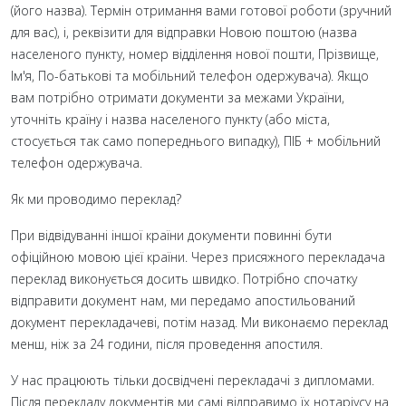
(його назва). Термін отримання вами готової роботи (зручний
для вас), і, реквізити для відправки Новою поштою (назва
населеного пункту, номер відділення нової пошти, Прізвище,
Ім'я, По-батькові та мобільний телефон одержувача). Якщо
вам потрібно отримати документи за межами України,
уточніть країну і назва населеного пункту (або міста,
стосується так само попереднього випадку), ПІБ + мобільний
телефон одержувача.
Як ми проводимо переклад?
При відвідуванні іншої країни документи повинні бути
офіційною мовою цієї країни. Через присяжного перекладача
переклад виконується досить швидко. Потрібно спочатку
відправити документ нам, ми передамо апостильований
документ перекладачеві, потім назад. Ми виконаємо переклад
менш, ніж за 24 години, після проведення апостиля.
У нас працюють тільки досвідчені перекладачі з дипломами.
Після перекладу документів ми самі відправимо їх нотаріусу на