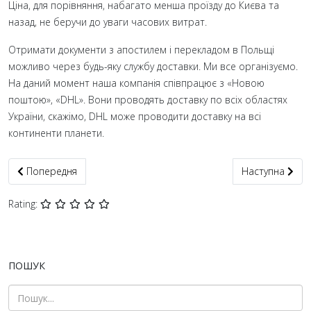
Ціна, для порівняння, набагато менша проїзду до Києва та
назад, не беручи до уваги часових витрат.
Отримати документи з апостилем і перекладом в Польщі
можливо через будь-яку службу доставки. Ми все організуємо.
На даний момент наша компанія співпрацює з «Новою
поштою», «DHL». Вони проводять доставку по всіх областях
України, скажімо, DHL може проводити доставку на всі
континенти планети.
Попередня стаття: Апостиль для Туреччини + переклад докумен
Наступна статт
Попередня
Наступна
Rating:
ПОШУК