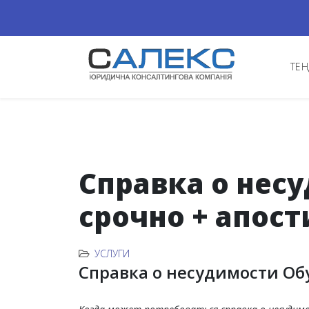
ТЕН
Справка о нес
срочно + апост
УСЛУГИ
Справка о несудимости Обу