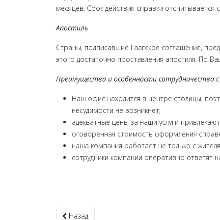
месяцев. Срок действия справки отсчитывается со
Апостиль
Страны, подписавшие Гаагское соглашение, пред
этого достаточно проставления апостиля. По Ваш
Преимущества и особенности сотрудничества с
Наш офис находится в центре столицы, поэ
несудимости не возникнет;
адекватные цены за наши услуги привлекают
оговоренная стоимость оформления справки
наша компания работает не только с жител
сотрудники компании оперативно ответят н
Предыдущий: Справка о несудимости Торецк ср
Назад