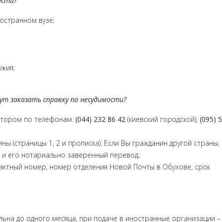
ости?
остранном вузе;
жия;
нут заказать справку по несудимости?
ратором по телефонам:
(044) 232 86 42
(киевский городской),
(095) 
ы (страницы 1, 2 и прописка). Если Вы гражданин другой страны,
 и его нотариально заверенный перевод;
тактный номер, номер отделения Новой Почты в Обухове, срок
льна до одного месяца, при подаче в иностранные организации – 