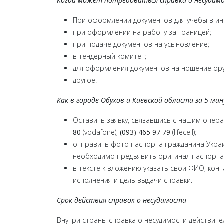
Когда может потребоваться справка о несудим
При оформлении документов для учебы в ин
при оформлении на работу за границей;
при подаче документов на усыновление;
в тендерный комитет;
для оформления документов на ношение ору
другое.
Как в городе Обухов и Киевской области за 5 ми
Оставить заявку, связавшись с нашим опе
80
(vodafone),
(093) 465 97 79
(lifecell);
отправить фото паспорта гражданина Украин
необходимо предъявить оригинал паспорта
в тексте к вложению указать свои ФИО, кон
исполнения и цель выдачи справки.
Срок действия справок о несудимости
Внутри страны справка о несудимости действите