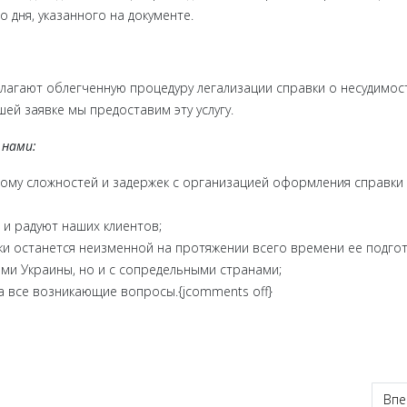
 дня, указанного на документе.
лагают облегченную процедуру легализации справки о несудимост
ей заявке мы предоставим эту услугу.
 нами:
тому сложностей и задержек с организацией оформления справки
 и радуют наших клиентов;
 останется неизменной на протяжении всего времени ее подгот
ями Украины, но и с сопредельными странами;
а все возникающие вопросы.{jcomments off}
очно + апостиль и перевод
Сле
Впе