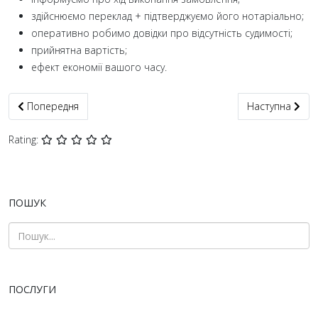
здійснюємо переклад + підтверджуємо його нотаріально;
оперативно робимо довідки про відсутність судимості;
прийнятна вартість;
ефект економії вашого часу.
Попередня стаття: Апостиль на документи Броди ✅ легалізація
Наступна статт
Попередня
Наступна
Rating:
ПОШУК
ПОСЛУГИ