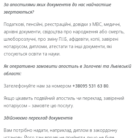
За апостилями яких документів до нас найчастіше
звертаються?
Податкові, пенсійні, реєстраційні, довідки з МВС, медичні,
архівні документи, свідоцтва про народження або смерть,
шлюборозлучні, про зміну П.І.Б, афідевіти, копії, завірені
нотаріусом, дипломи, атестати та інші документи, які
стосуються освіти та науки.
Як оперативно замовити апостиль в Золочеві та Львівській
області:
Зателефонуйте нам за номером
+38095 531 63 80
.
Якщо цікавить подвійний апостиль чи переклад, завірений
нотаріусом – замовте цю послугу.
Здійснюємо переклад документів
Вам потрібно надати, наприклад, диплом в закордонну
установу. Його там вправі не прийняти, якщо не буде