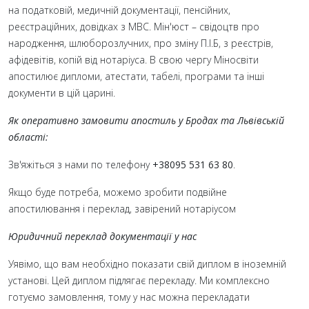
на податковій, медичній документації, пенсійних,
реєстраційних, довідках з МВС. Мін'юст – свідоцтв про
народження, шлюборозлучних, про зміну П.І.Б, з реєстрів,
афідевітів, копій від нотаріуса. В свою чергу Міносвіти
апостилює дипломи, атестати, табелі, програми та інші
документи в цій царині.
Як оперативно замовити апостиль у Бродах та Львівській
області:
Зв'яжіться з нами по телефону
+38095 531 63 80
.
Якщо буде потреба, можемо зробити подвійне
апостилювання і переклад, завірений нотаріусом
Юридичний переклад документації у нас
Уявімо, що вам необхідно показати свій диплом в іноземній
установі. Цей диплом підлягає перекладу. Ми комплексно
готуємо замовлення, тому у нас можна перекладати