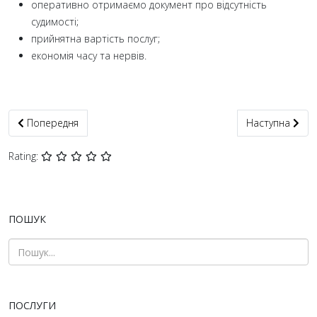
оперативно отримаємо документ про відсутність
судимості;
прийнятна вартість послуг;
економія часу та нервів.
Попередня стаття: Апостиль на документи Сокаль ✅ легалізаці
Наступна статт
Попередня
Наступна
Rating:
ПОШУК
ПОСЛУГИ