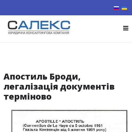
Виберіть
Апостиль Броди,
легалізація документів
терміново