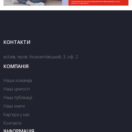
КОНТАКТИ
м.Київ, пров. Іпсилантіївський, 3, оф. 2
КОМПАНІЯ
Наша команда
Наші цінності
Наші публікації
Наші книги
Кар'єра у нас
Контакти
ІНФОРМАЦІЯ