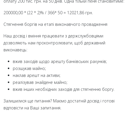
оплату 200 тис. грн. на 50 днів. Одна тільки пеня становитиме:
200000,00 * (22 * 2)% / 366* 50 = 12021,86 грн.
Стягнення боргів на етапі виконавчого провадження
Наш досвід і вміння працювати з держслужбовцями
дозволяють нам проконтролювати, щоб державний
виконавець:
вжив заходів щодо арешту банківських рахунків;
розшукав майно;
наклав арешт на активи;
реалізував знайдене майно;
вжив інших необхідних заходів для стягненню боргу.
Залишилися ще питання? Маємо достатній досвід і готові
відповісти на Ваші запитання.