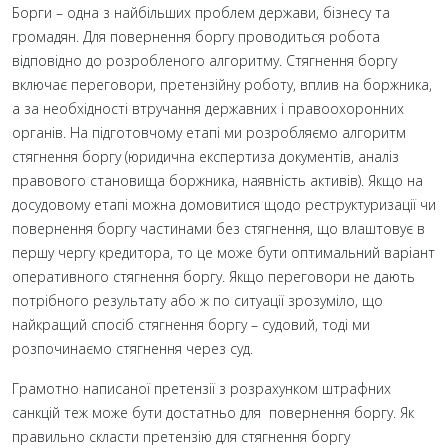
Борги – одна з найбільших проблем держави, бізнесу та
громадян. Для повернення боргу проводиться робота
відповідно до розробленого алгоритму. Стягнення боргу
включає переговори, претензійну роботу, вплив на боржника,
а за необхідності втручання державних і правоохоронних
органів. На підготовчому етапі ми розробляємо алгоритм
стягнення боргу (юридична експертиза документів, аналіз
правового становища боржника, наявність активів). Якщо на
досудовому етапі можна домовитися щодо реструктуризації чи
повернення боргу частинами без стягнення, що влаштовує в
першу чергу кредитора, то це може бути оптимальний варіант
оперативного стягнення боргу. Якщо переговори не дають
потрібного результату або ж по ситуації зрозуміло, що
найкращий спосіб стягнення боргу – судовий, тоді ми
розпочинаємо стягнення через суд.
Грамотно написаної претензії з розрахунком штрафних
санкцій теж може бути достатньо для повернення боргу. Як
правильно скласти претензію для стягнення боргу