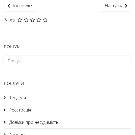
Попередня стаття: Довідка про банкрутство для тендеру
Наступна статт
Попередня
Наступна
Rating:
ПОШУК
ПОСЛУГИ
Тендери
Реєстрація
Довідки про несудимість
Апостиль