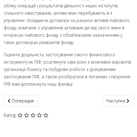
обліку операцій і результатів діяльності інших інститутів
спільного інвестування, активи яких перебувають в її
управлінні. Укладаючи договори за рахунок активів пайового
фонду, компанія з управління активами діє від свого імені в
інтересах пайового фонду з обов'язковим зазначенням у
таких договорах реквізитів фонду.
Оцінити доцільність застосування такого фінансового
інструменту як ПІФ, розглянути самі різні з можливих варіантів
організації бізнесу та побудови роботи з урахуванням
застосування ПІФ, а також розібратися в питаннях створення
ПІФ вам допоможуть наші фахівці.
Попередня стаття: Цінні папери
Наступна статт
Попередня
Наступна
Rating: