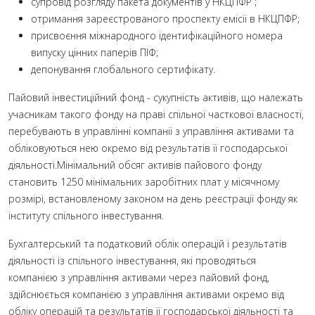
супровід розгляду пакета документів у НКЦПФР ;
отримання зареєстрованого проспекту емісії в НКЦПФР;
присвоєння міжнародного ідентифікаційного номера
випуску цінних паперів ПІФ;
депонування глобального сертифікату.
Пайовий інвестиційний фонд - сукупність активів, що належать
учасникам такого фонду на праві спільної часткової власності,
перебувають в управлінні компанії з управління активами та
обліковуються нею окремо від результатів її господарської
діяльності.Мінімальний обсяг активів пайового фонду
становить 1250 мінімальних заробітних плат у місячному
розмірі, встановленому законом на день реєстрації фонду як
інституту спільного інвестування.
Бухгалтерський та податковий облік операцій і результатів
діяльності із спільного інвестування, які проводяться
компанією з управління активами через пайовий фонд,
здійснюється компанією з управління активами окремо від
обліку операцій та результатів її господарської діяльності та