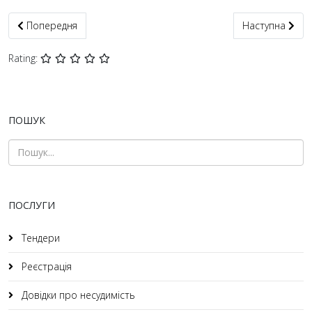
Попередня стаття: Зміна КВЕД
Наступна статт
Попередня
Наступна
Rating:
ПОШУК
ПОСЛУГИ
Тендери
Реєстрація
Довідки про несудимість