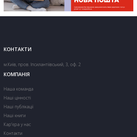
КОНТАКТИ
м.Київ, пров. Іпсилантіївський, 3, оф. 2
КОМПАНІЯ
Наша команда
Наші цінності
Наші публікації
Наші книги
Кар'єра у нас
Контакти