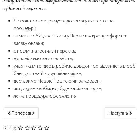
Чому жителі Сміли оформляють собі довідки про відсутність
судимості через нас:
безкоштовно отримуєте допомогу експерта по
процедурі;
немає необхідності їхати у Черкаси – краще оформіть
заявку онлайн;
є послуги апостиль і переклад;
відповідаємо за легальність;
учасникам тендерів робимо довідки про відсутність в осіб
банкрутства й корупційних діянь;
доставимо Новою Поштою чи за кордон;
якщо дуже необхідно, буде за кілька годин;
легка процедура оформлення.
Попередня стаття: Довідка, витяг про несудимість Червоногра
Наступна статт
Попередня
Наступна
Rating: