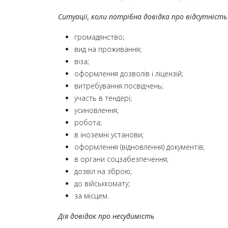
Ситуації, коли потрібна довідка про відсутність
громадянство;
вид на проживання;
віза;
оформлення дозволів і ліцензій;
витребування посвідчень;
участь в тендері;
усиновлення;
робота;
в іноземні установи;
оформлення (відновлення) документів;
в органи соцзабезпечення;
дозвіл на зброю;
до військкомату;
за місцем.
Дія довідок про несудимість