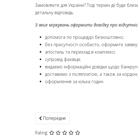
Замовляєте для України? Тоді термін дії буде близь
детальну відповідь.
З яких міркувань оформити довідку про відсутніс
допомога по процедурі безкоштовно;
без присутності особисто, оформите заявку
апостиль та переклад в комплексі;
супровід фахівця;
видаємо інформаційні довідки щодо банкрутс
доставимо з післяплатою, а також за кордон;
оформлення за кілька годин.
Попередня стаття: Довідка про несудимість Ми
Попередня
Rating: