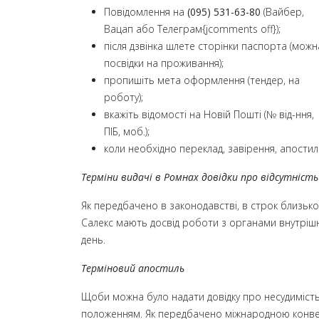
Повідомлення на
(095) 531-63-80
(Вайбер,
Вацап або Телеграм{jcomments off});
після дзвінка шлете сторінки паспорта (можн
посвідки на проживання);
пропишіть мета оформлення (тендер, на
роботу);
вкажіть відомості на Новій Пошті (№ від-ння,
ПІБ, моб.);
коли необхідно переклад, завірення, апостил
Терміни видачі в Ромнах довідки про відсутність
Як передбачено в законодавстві, в строк близьк
Салекс мають досвід роботи з органами внутрішн
день.
Терміновий апостиль
Щоби можна було надати довідку про несудимість 
положенням. Як передбачено міжнародною конвенц