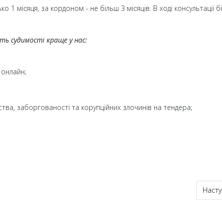
ко 1 місяця, за кордоном - не більш 3 місяців. В ході консультації б
ть судимості краще у нас:
 онлайн;
тва, заборгованості та корупційних злочинів на тендера;
ргород терміново + апостиль і переклад
Насту
Насту