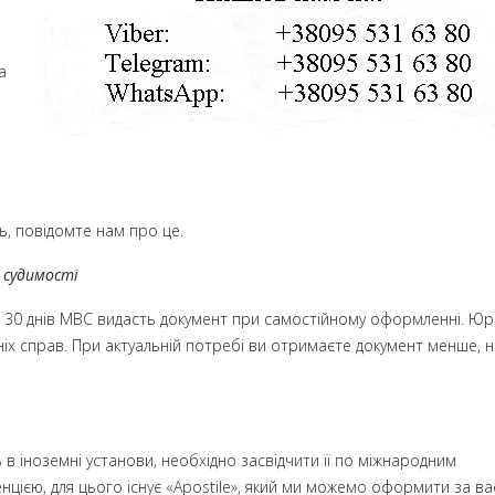
а
ь, повідомте нам про це.
 судимості
о 30 днів МВС видасть документ при самостійному оформленні. Ю
іх справ. При актуальній потребі ви отримаєте документ менше, н
в іноземні установи, необхідно засвідчити її по міжнародним
ією, для цього існує «Apostile», який ми можемо оформити за ва