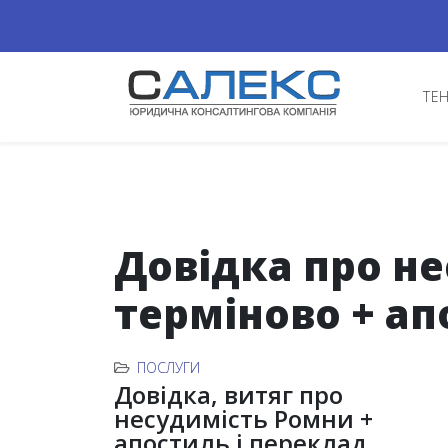
ТЕ
Довідка про н
терміново + ап
ПОСЛУГИ
Довідка, витяг про
несудимість Ромни +
апостиль і переклад