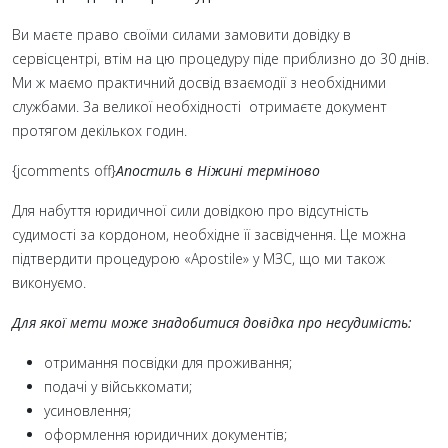
Ви маєте право своїми силами замовити довідку в
сервісцентрі, втім на цю процедуру піде приблизно до 30 днів.
Ми ж маємо практичний досвід взаємодії з необхідними
службами. За великої необхідності отримаєте документ
протягом декількох годин.
{jcomments off}
Апостиль в Ніжині терміново
Для набуття юридичної сили довідкою про відсутність
судимості за кордоном, необхідне її засвідчення. Це можна
підтвердити процедурою «Apostile» у МЗС, що ми також
виконуємо.
Для якої мети може знадобитися довідка про несудимість:
отримання посвідки для проживання;
подачі у військкомати;
усиновлення;
оформлення юридичних документів;