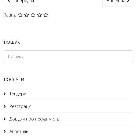
Попередня стаття: Довідка, витяг про несудимість Ізмаїл + апо
Наступна статт
Попередня
Наступна
Rating:
ПОШУК
ПОСЛУГИ
Тендери
Реєстрація
Довідки про несудимість
Апостиль