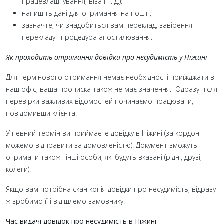
працевлаштування, віза і т. д.);
напишіть дані для отримання на пошті;
зазначте, чи знадобиться вам переклад, завірення
перекладу і процедура апостилювання.
Як проходить отримання довідки про несудимість у Ніжині
Для термінового отримання немає необхідності приїжджати в
наш офіс, ваша прописка також не має значення. Одразу після
перевірки важливих відомостей починаємо працювати,
повідомивши клієнта.
У певний термін ви приймаєте довідку в Ніжині (за кордон
можемо відправити за домовленістю). Документ зможуть
отримати також і інші особи, які будуть вказані (рідні, друзі,
колеги).
Якщо вам потрібна скан копія довідки про несудимість, відразу
ж зробимо її і відішлемо замовнику.
Час видачі довідок про несудимість в Ніжині