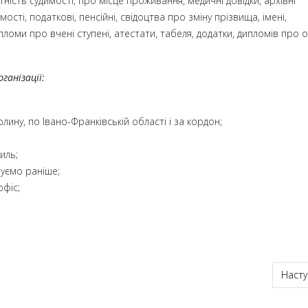
тність судимості, про місце проживання, медичні довідки, архівні
ості, податкові, пенсійні, свідоцтва про зміну прізвища, імені,
оми про вчені ступені, атестати, табеля, додатки, дипломів про ос
ганізації:
ину, по Івано-Франківській області і за кордон;
иль;
нуємо раніше;
офіс;
ин, легалізація терміново
Насту
Насту