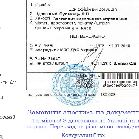
ої
х
а
нти. Для
ми
івській
0
;