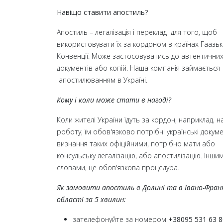
Навіщо ставити апостиль?
Апостиль – легалізація і переклад для того, щоб
використовувати їх за кордоном в країнах Гаазьк
Конвенції. Може застосовуватись до автентични
документів або копій. Наша компанія займається
апостилюванням в Україні.
Кому і коли може стати в нагоді?
Коли жителі України їдуть за кордон, наприклад, н
роботу, їм обов'язково потрібні українські докуме
визнання таких офіційними, потрібно мати або
консульську легалізацію, або апостилізацію. Інши
словами, це обов'язкова процедура.
Як замовити апостиль в Долині та в Івано-Франк
області за 5 хвилин:
зателефонуйте за номером
+38095 531 63 8