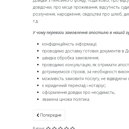
Довідки з пенсійного фонду, податкової, про відсу
довідочки, про місце проживання, відсутність судим
розлучення, народження, свідоцтва про шлюб, дипл
т.д.
У чому переваги замовлення апостилю в нашій ор
конфіденційність інформації;
проводимо доставку готових документів в Дол
швидка обробка замовлення;
проводимо консультацію, як отримати апост
дотримуємося строків, за необхідності вико
можливість замовити послугу, не відвідуючи 
є юридичний переклад і нотаріус;
оформлення довідки про несудимість;
зважена цінова політика.
Попередня стаття: Апостиль на документи Буршт
Попередня
Rating: