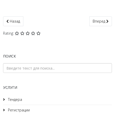
Предыдущий: Справка о несудимости Подольск срочно + апос
Следующий: 
Назад
Вперед
Rating:
ПОИСК
УСЛУГИ
Тендера
Регистрации