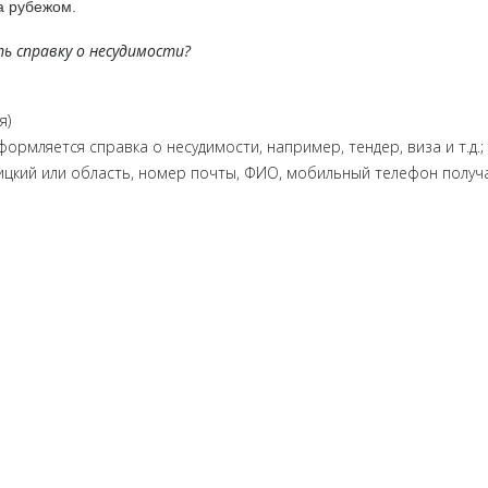
а рубежом.
ть справку о несудимости?
я)
ормляется справка о несудимости, например, тендер, виза и т.д.;
цкий или область, номер почты, ФИО, мобильный телефон получа