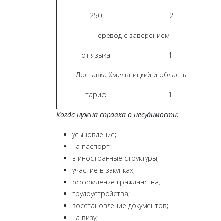
250
2
Перевод с заверением
от языка
1
Доставка Хмельницкий и область
тариф
1
Когда нужна справка о несудимости:
усыновление;
на паспорт;
в иностранные структуры;
участие в закупках;
оформление гражданства;
трудоустройства;
восстановление документов;
на визу;