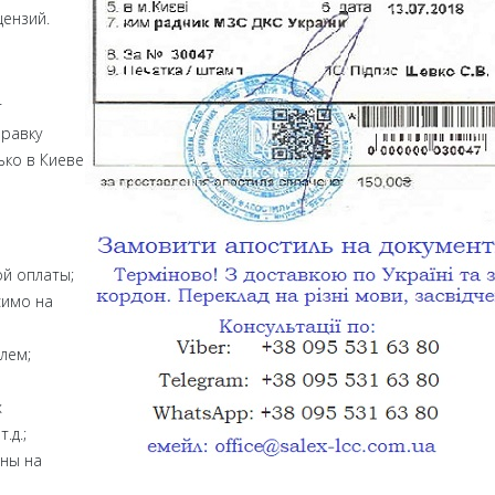
цензий.
т
правку
ько в Киеве
й оплаты;
симо на
лем;
б
х
.д.;
ены на