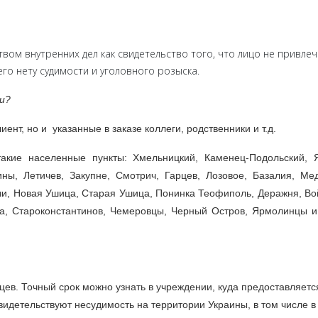
ом внутренних дел как свидетельство того, что лицо не привлеч
его нету судимости и уголовного розыска.
ти?
ент, но и указанные в заказе коллеги, родственники и т.д.
акие населенные пункты: Хмельницкий, Каменец-Подольский, 
ины, Летичев, Закупне, Смотрич, Гарцев, Лозовое, Базалия, Ме
чи, Новая Ушица, Старая Ушица, Понинка Теофиполь, Деражня, Во
та, Староконстантинов, Чемеровцы, Черный Остров, Ярмолинцы 
цев. Точный срок можно узнать в учреждении, куда предоставляетс
видетельствуют несудимость на территории Украины, в том числе в