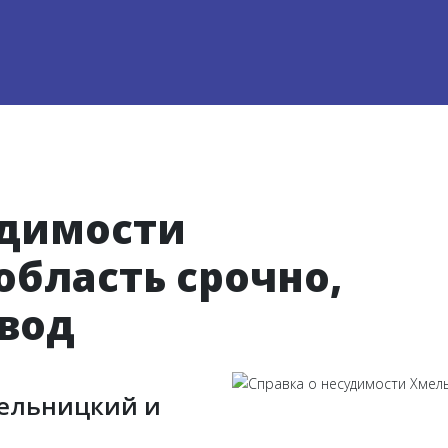
удимости
бласть срочно,
евод
мельницкий и