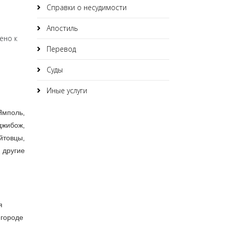
Справки о несудимости
Апостиль
ено к
Перевод
Суды
Иные услуги
Ямполь,
джибож,
йтовцы,
и
другие
я
 городе