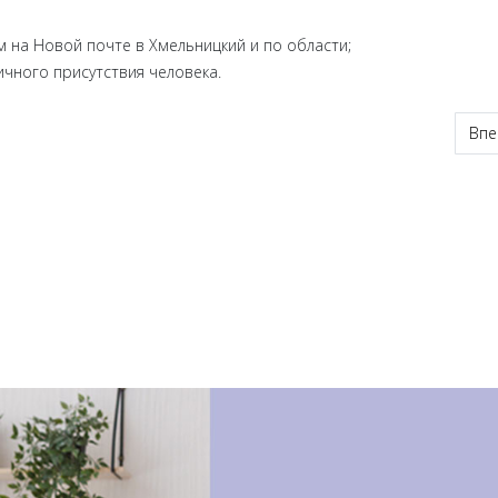
 на Новой почте в Хмельницкий и по области;
ичного присутствия человека.
бласть срочно + апостиль, перевод
Сле
Впе