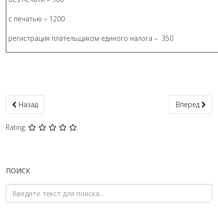
с печатью – 1200
регистрация плательщиком единого налога – 350
Предыдущий: Смена КВЕД
Следующий: 
Назад
Вперед
Rating:
ПОИСК