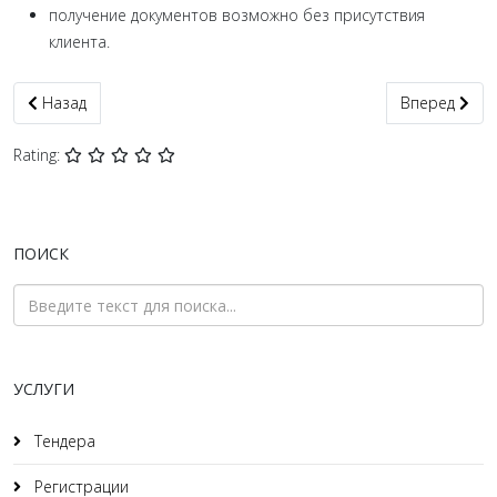
получение документов возможно без присутствия
клиента.
Предыдущий: Справка о несудимости Мариуполь и Донецкая о
Следующий: 
Назад
Вперед
Rating:
ПОИСК
УСЛУГИ
Тендера
Регистрации