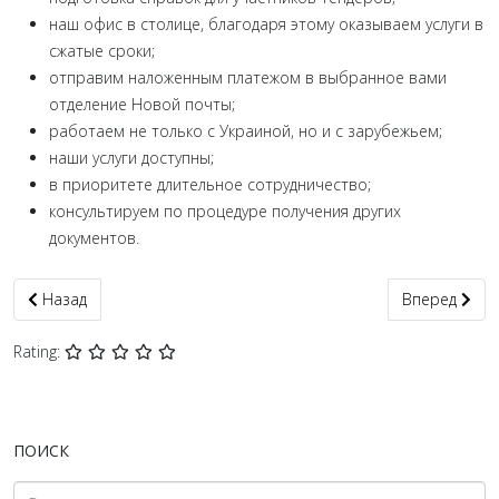
наш офис в столице, благодаря этому оказываем услуги в
сжатые сроки;
отправим наложенным платежом в выбранное вами
отделение Новой почты;
работаем не только с Украиной, но и с зарубежьем;
наши услуги доступны;
в приоритете длительное сотрудничество;
консультируем по процедуре получения других
документов.
Предыдущий: Справка о несудимости Токмак срочно + апостил
Следующий: 
Назад
Вперед
Rating:
ПОИСК