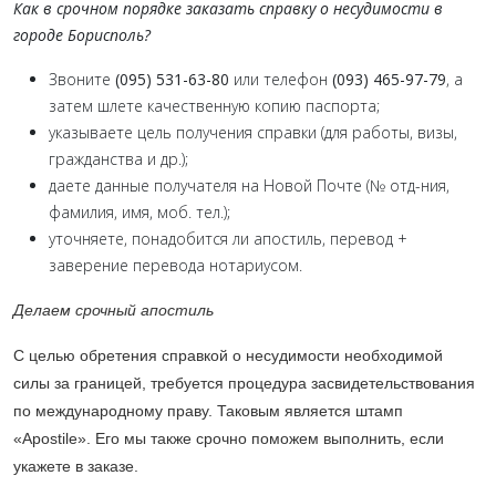
Как в срочном порядке заказать справку о несудимости в
городе Борисполь?
Звоните
(095) 531-63-80
или телефон
(093) 465-97-79
, а
затем шлете качественную копию паспорта;
указываете цель получения справки (для работы, визы,
гражданства и др.);
даете данные получателя на Новой Почте (№ отд-ния,
фамилия, имя, моб. тел.);
уточняете, понадобится ли апостиль, перевод +
заверение перевода нотариусом.
Делаем срочный апостиль
С целью обретения справкой о несудимости необходимой
силы за границей, требуется процедура засвидетельствования
по международному праву. Таковым является штамп
«Apostile». Его мы также срочно поможем выполнить, если
укажете в заказе.