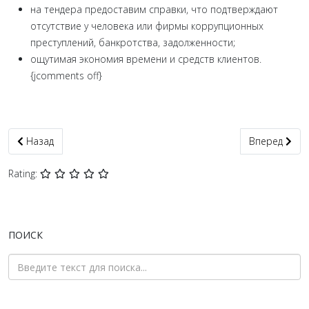
на тендера предоставим справки, что подтверждают
отсутствие у человека или фирмы коррупционных
преступлений, банкротства, задолженности;
ощутимая экономия времени и средств клиентов.
{jcomments off}
Предыдущий: Справка о несудимости Рубежное срочно + апос
Следующий: 
Назад
Вперед
Rating:
ПОИСК