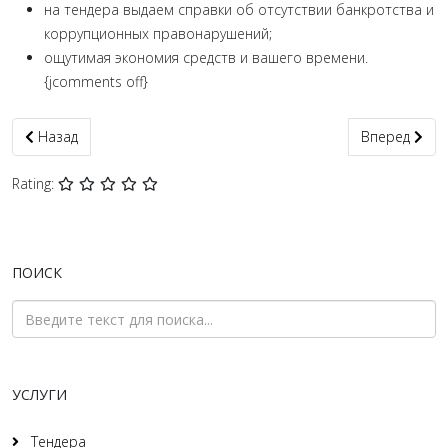
на тендера выдаем справки об отсутствии банкротства и
коррупционных правонарушений;
ощутимая экономия средств и вашего времени.
{jcomments off}
Предыдущий: Справка о несудимости Лисичанск срочно + апос
Следующий: 
Назад
Вперед
Rating:
ПОИСК
УСЛУГИ
Тендера